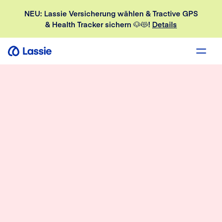
NEU: Lassie Versicherung wählen & Tractive GPS
& Health Tracker sichern 🐶😻!
Details