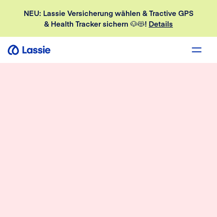
NEU: Lassie Versicherung wählen & Tractive GPS
& Health Tracker sichern 🐶😻!
Details