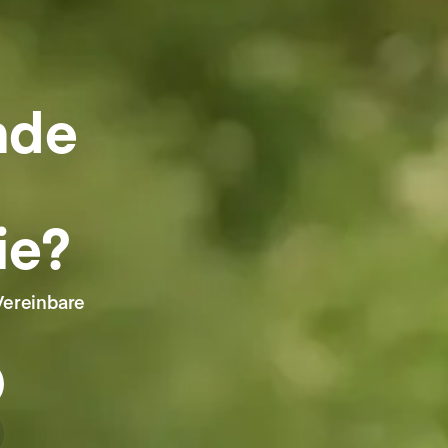
nde
ie?
Vereinbare