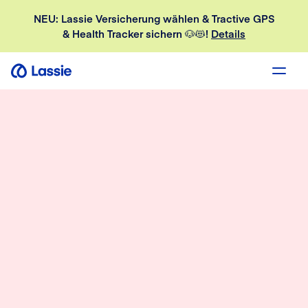
NEU: Lassie Versicherung wählen & Tractive GPS
& Health Tracker sichern 🐶😻!
Details