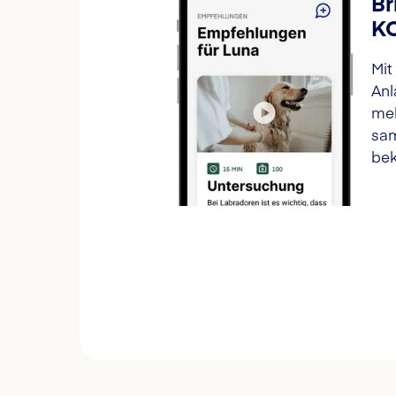
Br
K
Mit
Anl
meh
sam
bek