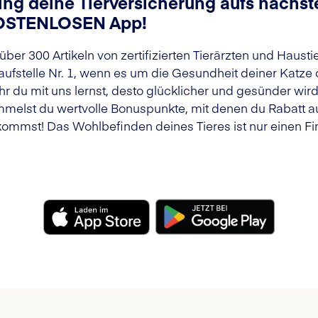
ing deine Tierversicherung aufs nächste
OSTENLOSEN App!
 über 300 Artikeln von zertifizierten Tierärzten und Haust
aufstelle Nr. 1, wenn es um die Gesundheit deiner Katze
r du mit uns lernst, desto glücklicher und gesünder wir
melst du wertvolle Bonuspunkte, mit denen du Rabatt au
ommst! Das Wohlbefinden deines Tieres ist nur einen Fin