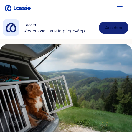
Lassie
Ansehen
Kostenlose Haustierpflege-App