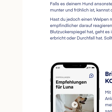
Falls es deinem Hund ansonste
munter und fröhlich ist, kanns
Hast du jedoch einen Welpen mi
empfindlicher darauf reagiere
Blutzuckerspiegel hat, geht es 
erbricht oder Durchfall hat. So
Br
K
Mit
Anl
meh
sam