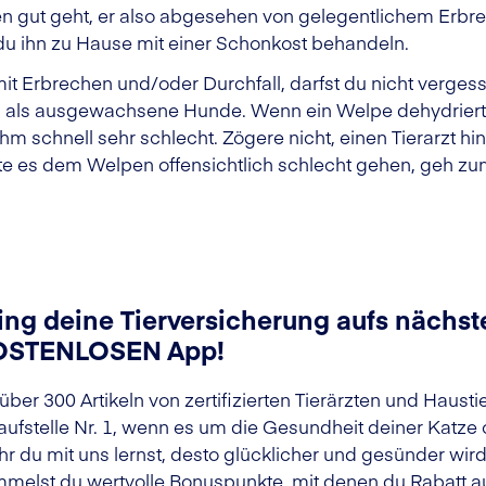
n gut geht, er also abgesehen von gelegentlichem Erbr
t du ihn zu Hause mit einer Schonkost behandeln.
t Erbrechen und/oder Durchfall, darfst du nicht verges
n als ausgewachsene Hunde. Wenn ein Welpe dehydriert i
ihm schnell sehr schlecht. Zögere nicht, einen Tierarzt 
llte es dem Welpen offensichtlich schlecht gehen, geh zum
ing deine Tierversicherung aufs nächste
OSTENLOSEN App!
 über 300 Artikeln von zertifizierten Tierärzten und Haust
aufstelle Nr. 1, wenn es um die Gesundheit deiner Katze
r du mit uns lernst, desto glücklicher und gesünder wir
melst du wertvolle Bonuspunkte, mit denen du Rabatt au