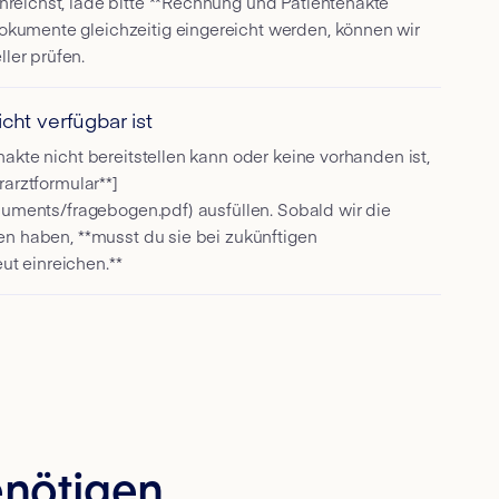
reichst, lade bitte **Rechnung und Patientenakte
kumente gleichzeitig eingereicht werden, können wir
er prüfen.
icht verfügbar ist
nakte nicht bereitstellen kann oder keine vorhanden ist,
rarztformular**]
ocuments/fragebogen.pdf) ausfüllen. Sobald wir die
en haben, **musst du sie bei zukünftigen
t einreichen.**
enötigen