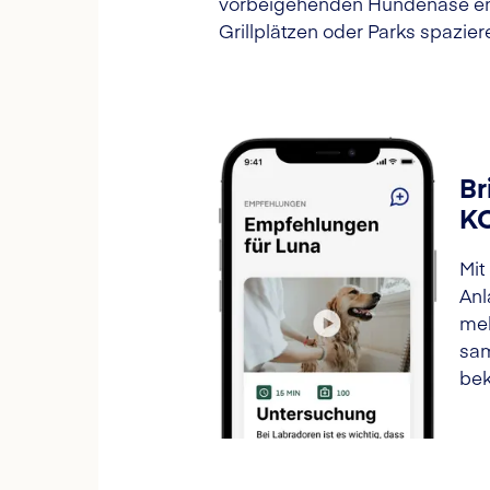
vorbeigehenden Hundenase ent
Grillplätzen oder Parks spazier
Br
K
Mit
Anl
meh
sam
bek