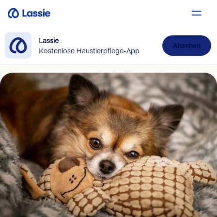
Lassie
Ansehen
Kostenlose Haustierpflege-App