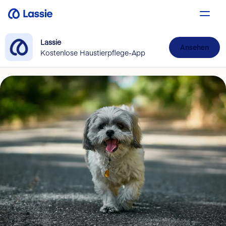
Lassie
Ansehen
Kostenlose Haustierpflege-App