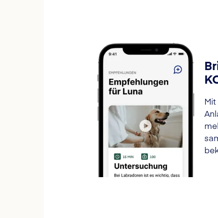
Br
K
Mit
Anl
meh
sam
bek