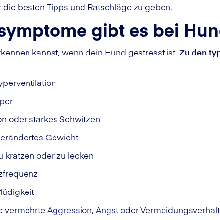
die besten Tipps und Ratschläge zu geben.
symptome gibt es bei Hu
erkennen kannst, wenn dein Hund gestresst ist.
Zu den ty
yperventilation
rper
on oder starkes Schwitzen
 verändertes Gewicht
zu kratzen oder zu lecken
rzfrequenz
Müdigkeit
e vermehrte
Aggression
,
Angst
oder Vermeidungsverhal