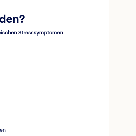
nden?
pischen Stresssymptomen
ten