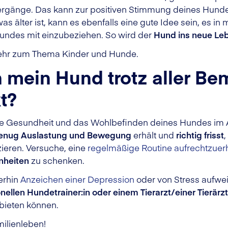
gänge. Das kann zur positiven Stimmung deines Hundes
s älter ist, kann es ebenfalls eine gute Idee sein, es i
Hundes mit einzubeziehen. So wird der
Hund ins neue Le
ehr zum Thema Kinder und Hunde.
 mein Hund trotz aller B
t?
 die Gesundheit und das Wohlbefinden deines Hundes im
enug Auslastung und Bewegung
erhält und
richtig frisst
,
ieren. Versuche, eine
regelmäßige Routine aufrechtzuer
nheiten
zu schenken.
erhin
Anzeichen einer Depression
oder von Stress aufwei
nellen Hundetrainer:in oder einem Tierarzt/einer Tierärzt
bieten können.
ilienleben!