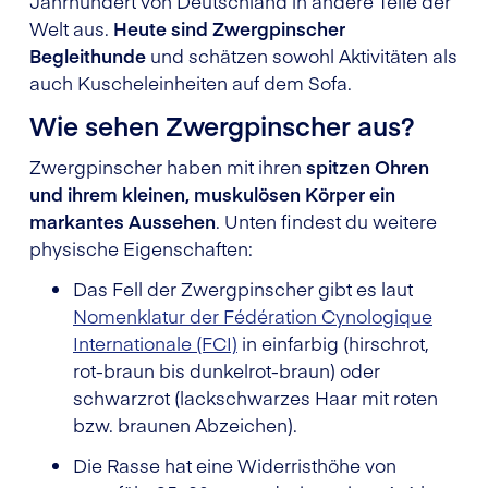
Jahrhundert von Deutschland in andere Teile der
Welt aus.
Heute sind Zwergpinscher
Begleithunde
und schätzen sowohl Aktivitäten als
auch Kuscheleinheiten auf dem Sofa.
Wie sehen Zwergpinscher aus?
Zwergpinscher haben mit ihren
spitzen Ohren
und ihrem kleinen, muskulösen Körper ein
markantes Aussehen
. Unten findest du weitere
physische Eigenschaften:
Das Fell der Zwergpinscher gibt es laut
Nomenklatur der Fédération Cynologique
Internationale (FCI)
in einfarbig (hirschrot,
rot-braun bis dunkelrot-braun) oder
schwarzrot (lackschwarzes Haar mit roten
bzw. braunen Abzeichen).
Die Rasse hat eine Widerristhöhe von